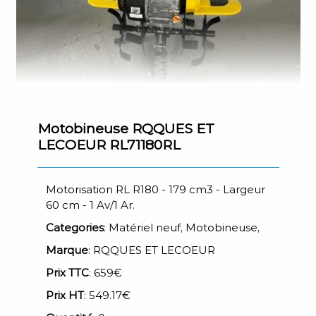
Motobineuse RQQUES ET
LECOEUR RL71180RL
Motorisation RL R180 - 179 cm3 - Largeur
60 cm - 1 Av/1 Ar.
Categories
: Matériel neuf, Motobineuse,
Marque
: RQQUES ET LECOEUR
Prix TTC
: 659€
Prix HT
: 549.17€