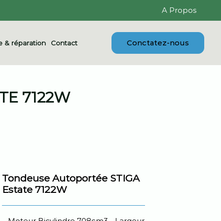
A Propos
Conctatez-nous
 & réparation
Contact
TE 7122W
Tondeuse Autoportée STIGA
Estate 7122W
Moteur Bicylindre 708cm3 - Largeur