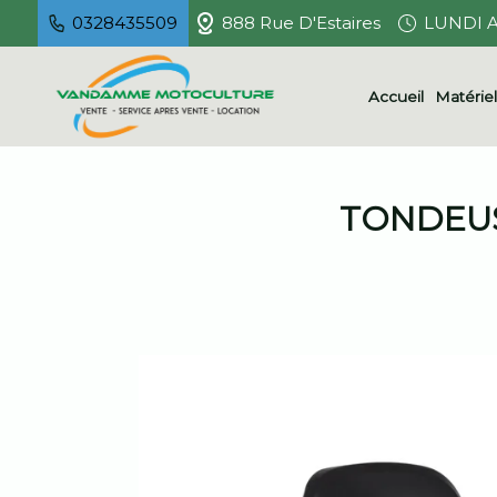
0328435509
888 Rue D'Estaires
LUNDI A
Accueil
Matérie
TONDEUS