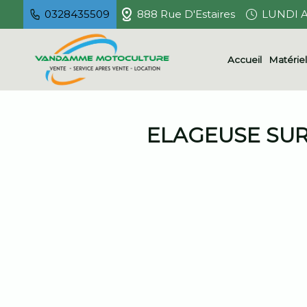
0328435509
888 Rue D'Estaires
LUNDI A
Accueil
Matérie
ELAGEUSE SUR