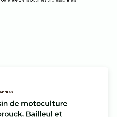
Garantie 2 ans pour les professionnels
landres
in de motoculture
rouck, Bailleul et