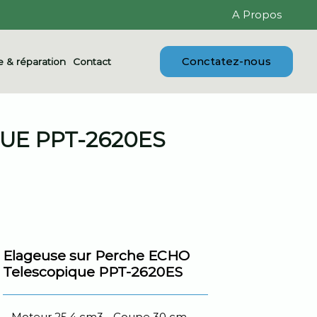
A Propos
Conctatez-nous
 & réparation
Contact
UE PPT-2620ES
Elageuse sur Perche ECHO
Telescopique PPT-2620ES
Moteur 25,4 cm3 - Coupe 30 cm -