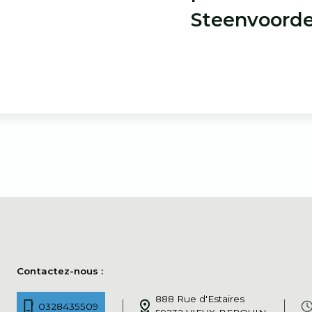
Steenvoord
Contactez-nous :
888 Rue d'Estaires
0328435509