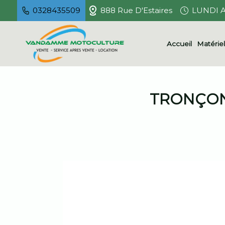
0328435509
888 Rue D'Estaires
LUNDI A
Accueil
Matérie
TRONÇON