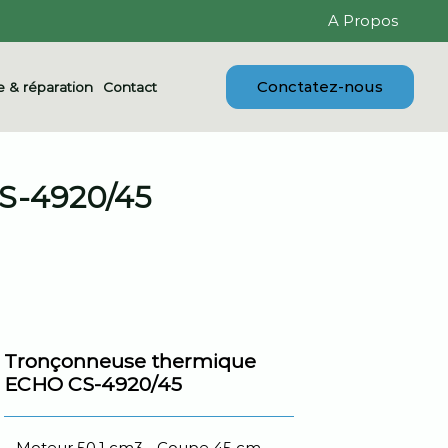
A Propos
Conctatez-nous
 & réparation
Contact
-4920/45
Tronçonneuse thermique
ECHO CS-4920/45
Moteur 50,1 cm3 - Coupe 45 cm -