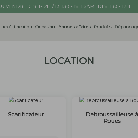
U VENDREDI 8H-12H / 13H30 - 18H SAMEDI 8H30 - 12H
l neuf
Location
Occasion
Bonnes affaires
Produits
Dépannage
LOCATION
Scarificateur
Debroussailleuse 
Roues
60 €
35 €