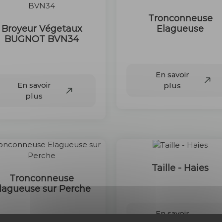
Tronconneuse
Broyeur Végetaux
Elagueuse
BUGNOT BVN34
35 €
120 €
En savoir
En savoir
plus
plus
Taille - Haies
Tronconneuse
35 €
lagueuse sur Perche
55 €
En savoir