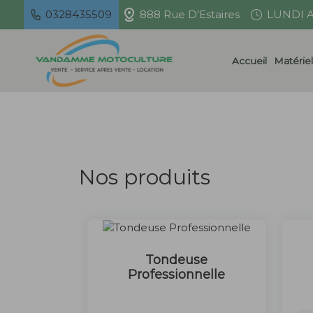
Panneau de gestion des cookies
0328435509
888 Rue D'Estaires
LUNDI A
Accueil
Matérie
Nos produits
Tondeuse
Professionnelle
50 €