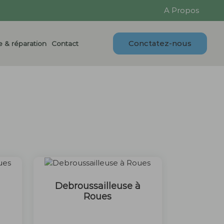
A Propos
Conctatez-nous
 & réparation
Contact
à
Debroussailleuse à
Roues
50 €