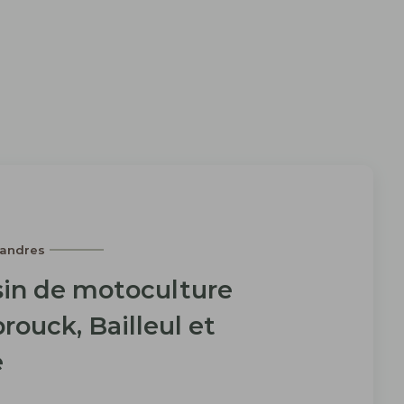
landres
in de motoculture
rouck, Bailleul et
e