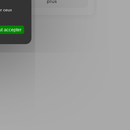
plus
ur ceux
t accepter