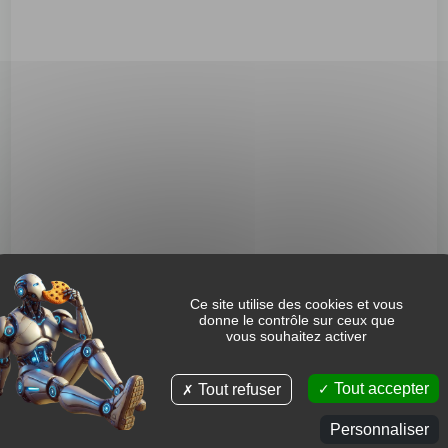
Au cœur des Flandres
Ce site utilise des cookies et vous
Votre magasin de
donne le contrôle sur ceux que
vous souhaitez activer
motoculture
près d’Hazebrouck, Bailleul et
Tout accepter
Tout refuser
Steenvoorde
Personnaliser